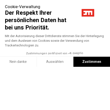
Cookie-Verwaltung
Der Respekt Ihrer
persönlichen Daten hat
bei uns Priorität.
Mit der Autorisierung dieser Drittdienste stimmen Sie der Hinterlegung
und dem Auslesen von Cookies sowie der Verwendung von
Trackertechnologien zu.
Zustimmungen zertifiziert von
Nein danke
Auswählen
Zustimmen
Axeptio consent
Einwilligungsmanagementplattform: Passen Sie Ihre Optionen 
Filter
Unsere Plattform ermöglicht es Ihnen, Ihre Datenschutzeinstell