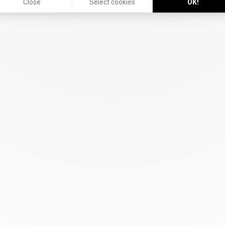
Close
Select cookies
OK!