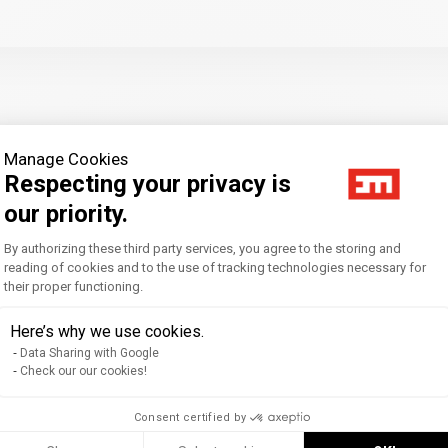
Manage Cookies
Respecting your privacy is
our priority.
Consent Management Platform: Personal
By authorizing these third party services, you agree to the storing and
reading of cookies and to the use of tracking technologies necessary for
their proper functioning.
Axeptio consent
Here’s why we use cookies.
Data Sharing with Google
Check our our cookies!
Consent certified by