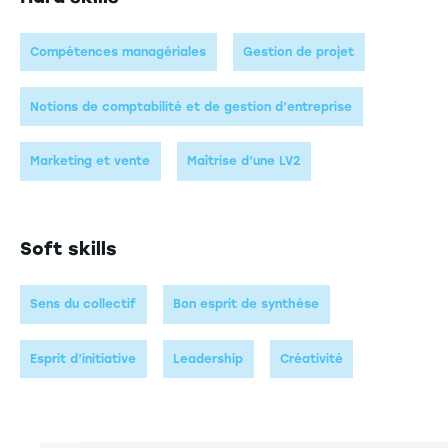
Compétences managériales
Gestion de projet
Notions de comptabilité et de gestion d’entreprise
Marketing et vente
Maîtrise d’une LV2
Soft skills
Sens du collectif
Bon esprit de synthèse
Esprit d’initiative
Leadership
Créativité