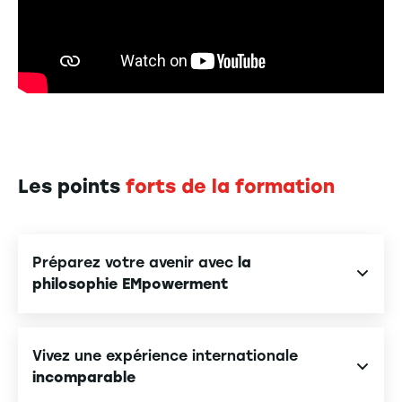
Les points
forts de la formation
Préparez votre avenir avec
la
philosophie EMpowerment
En intégrant le Programme Grande École de l’EM
Strasbourg, vous ne suivez pas un parcours, vous le
Vivez une expérience internationale
construisez. Inspirée de la démarche
incomparable
entrepreneuriale, la philosophie EMpowerment vous