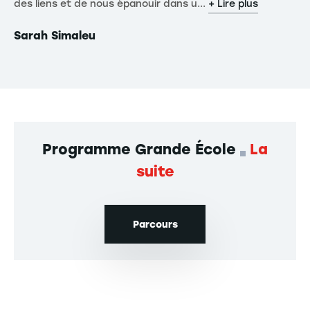
des liens et de nous épanouir dans u...
Or
+ Lire plus
Sarah Simaleu
Ni
Programme Grande École
La
suite
Parcours