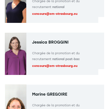
nous avons construit des modules
Chargée de la promotion et du
recrutement
national
d'enseignements leur permettant de développer
concours@em-strasbourg.eu
leurs compétences interculturelles
.
Jessica BROGGINI
Chargée de la promotion et du
recrutement
national post-bac
concours@em-strasbourg.eu
Marine GREGOIRE
Chargée de la promotion et du