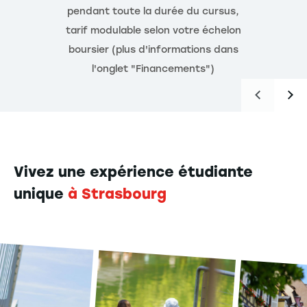
pendant toute la durée du cursus,
Flexibilité
(départ à l'international, année en
tarif modulable selon votre échelon
alternance, année de césure, double diplôme, ou
boursier (plus d'informations dans
encore engagement associatif) et
Immersif
l'onglet "Financements")
(deux années en alternance)
Vivez une expérience étudiante
unique
à Strasbourg