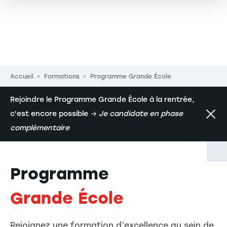
Fil d'Ariane
Accueil
Formations
Programme Grande École
Rejoindre le Programme Grande École à la rentrée,
c'est encore possible →
Je candidate en phase
complémentaire
Programme
Grande École
Rejoignez une formation d’excellence au sein de