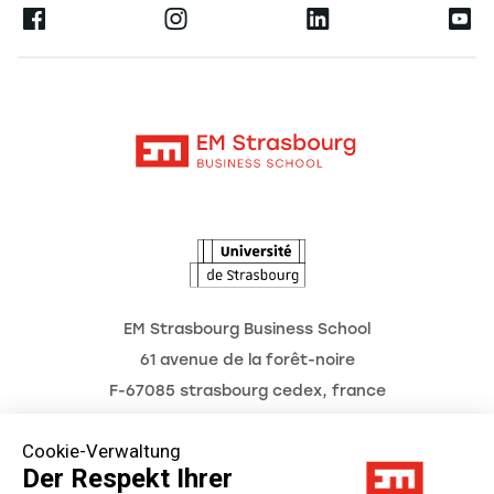
Ernest
Forschung
Alumni
Moodle
Aktuelles
Kontakt
Intranet
Termine
L'Observatoire des futurs
EM Strasbourg Business School
61 avenue de la forêt-noire
F-67085 strasbourg cedex, france
Tél. : 03 68 85 80 00
Cookie-Verwaltung
Der Respekt Ihrer