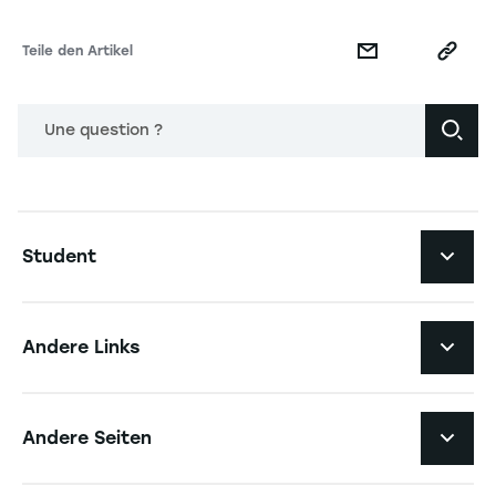
Teile den Artikel
Une question ?
Navigation principale footer
Student
Navigation secondaire footer
Studiengänge
Andere Links
Studierendenleben
Navigation tertiaire footer
Karriere
Andere Seiten
Die Hochschule
Presse