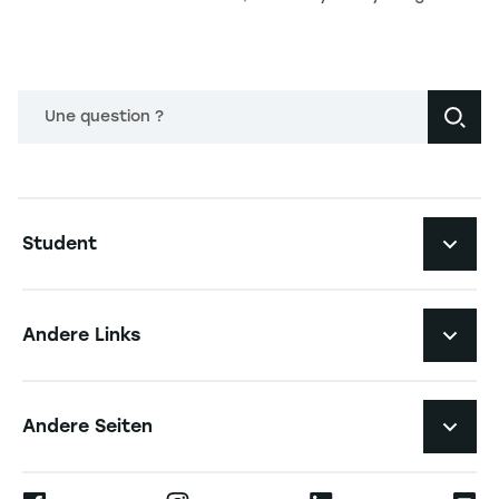
Une question ?
Navigation principale footer
Student
Navigation secondaire footer
Studiengänge
Andere Links
Studierendenleben
Navigation tertiaire footer
Karriere
Andere Seiten
Die Hochschule
Presse