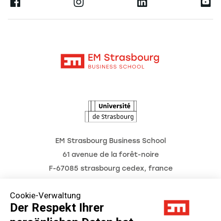
Ernest
Forschung
Alumni
Moodle
Aktuelles
Kontakt
Intranet
Termine
L'Observatoire des futurs
EM Strasbourg Business School
61 avenue de la forêt-noire
F-67085 strasbourg cedex, france
Tél. : 03 68 85 80 00
Cookie-Verwaltung
Der Respekt Ihrer