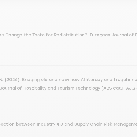
e Change the Taste for Redistribution?. European Journal of P
N. (2026). Bridging old and new: how AI literacy and frugal in
ournal of Hospitality and Tourism Technology [ABS cat.1, AJG 
ection between Industry 4.0 and Supply Chain Risk Managemen