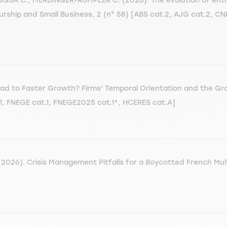
UISSA C., MERDINGER-RUMPLER C. (2026). The evolution of ent
neurship and Small Business, 2 (n° 58) [ABS cat.2, AJG cat.2,
ead to Faster Growth? Firms' Temporal Orientation and the Gr
.1, FNEGE cat.1, FNEGE2025 cat.1*, HCERES cat.A]
26). Crisis Management Pitfalls for a Boycotted French Multi