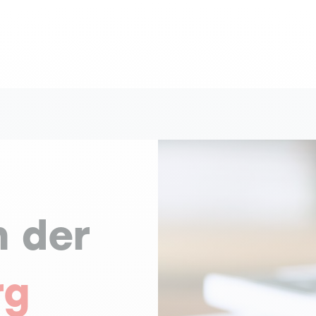
n der
rg