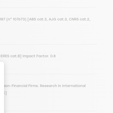
187 (n° 107673) [ABS cat.3, AJG cat.3, CNRS cat.2,
CERES cat.B] Impact Factor. 0.8
Non-Financial Firms. Research in International
t.C]
en Sie Ihre Optionen an