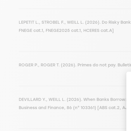
LEPETIT L., STROBEL F., WEILL L. (2026). Do Risky Ban
FNEGE cat.1, FNEGE2025 cat.1, HCERES cat.A]
ROGER P., ROGER T. (2026). Primes do not pay. Bullet
DEVILLARD Y., WEILL L. (2026). When Banks Borrow: S
Business and Finance, 86 (n° 103361) [ABS cat.2, AJ