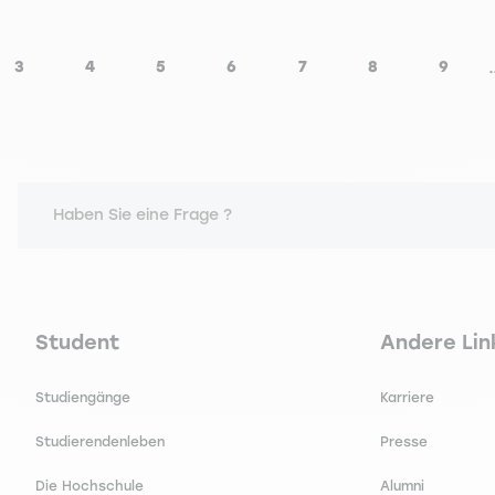
3
4
5
6
7
8
9
Seite
Seite
Seite
Seite
Seite
Seite
Seite
Haben Sie eine Frage ?
Navigation principale footer
Navigation 
Student
Andere Lin
Studiengänge
Karriere
Studierendenleben
Presse
Die Hochschule
Alumni