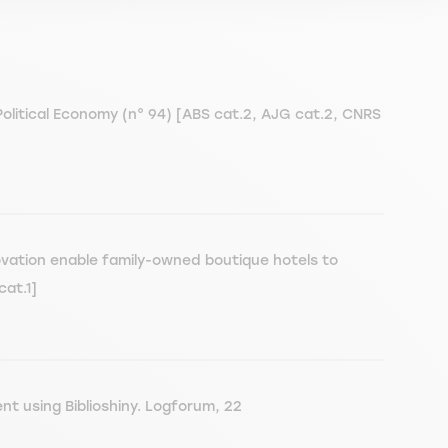
olitical Economy (n° 94) [ABS cat.2, AJG cat.2, CNRS
novation enable family-owned boutique hotels to
cat.1]
t using Biblioshiny. Logforum, 22