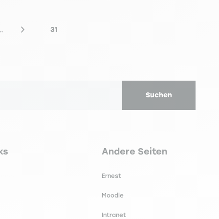
…
31
Nächste Seite
Letzte Seite
Suchen
secondaire footer
Navigation tertiaire footer
ks
Andere Seiten
Ernest
Moodle
Intranet