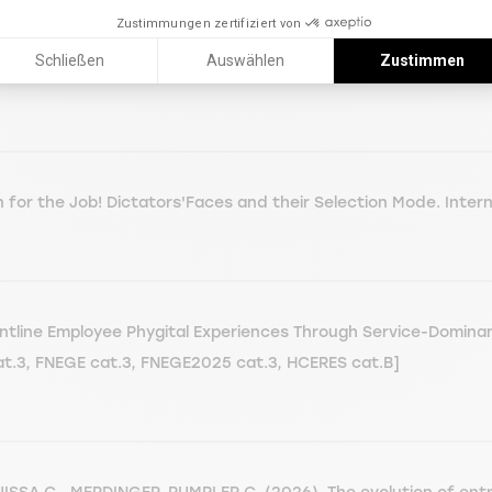
Zustimmungen zertifiziert von
Beliefs, and Maturity: How Age Shields Women Entrepreneurs From
Schließen
Auswählen
Zustimmen
t.1, AJG cat.1]
 for the Job! Dictators'Faces and their Selection Mode. Interna
ontline Employee Phygital Experiences Through Service-Domin
at.3, FNEGE cat.3, FNEGE2025 cat.3, HCERES cat.B]