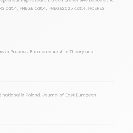
repreneurship research: a comprehensive bibliometric
 CNRS cat.4, FNEGE cat.4, FNEGE2025 cat.4, HCERES
owth Process. Entrepreneurship: Theory and
national in Poland. Journal of East European