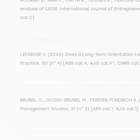
SOLANKI S., BARI P., MATTA R., YOUNES R., MERCIER-S
analysis of IJESB. International Journal of Entrepre
cat.C]
LEFEBVRE V. (2026). Does a Long-Term Orientation L
Practice, 50 (n° 4) [ABS cat.4, AJG cat.4*, CNRS cat
BRUNEL O., GODEK-BRUNEL M., PEREIRA PÜNDRICH A. (20
Management Studies, 31 (n° 2) [ABS cat.1, AJG cat.1]