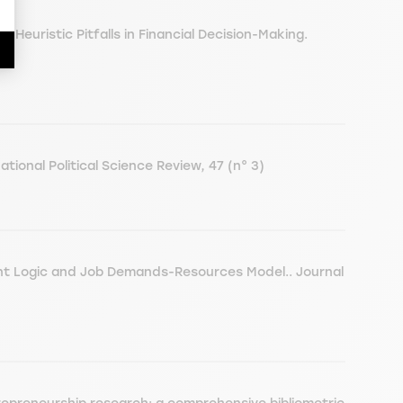
 Heuristic Pitfalls in Financial Decision-Making.
tional Political Science Review, 47 (n° 3)
ant Logic and Job Demands-Resources Model.. Journal