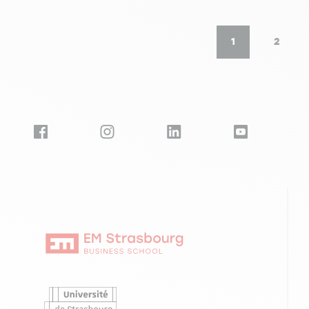
Seitennummerierung
1
2
Aktuelle Seite
Seite