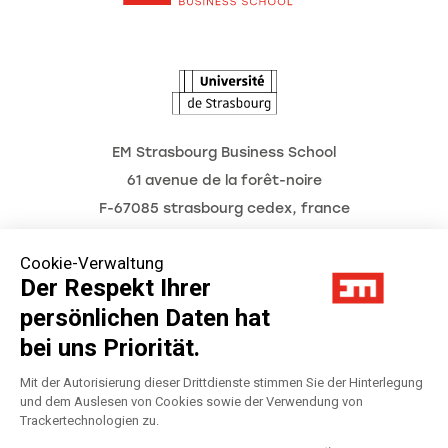
L'Observatoire des futurs
EM Strasbourg Business School
61 avenue de la forêt-noire
F-67085 strasbourg cedex, france
Tél. : 03 68 85 80 00
Cookie-Verwaltung
Der Respekt Ihrer
persönlichen Daten hat
Impressum
bei uns Priorität.
Datenschutzerklärung
Mit der Autorisierung dieser Drittdienste stimmen Sie der Hinterlegung
und dem Auslesen von Cookies sowie der Verwendung von
Trackertechnologien zu.
Préférences Cookies