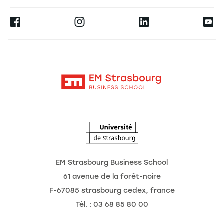
Espace Presse
Ernest
La recherche
Alumni
Moodle
Actualités
Contact
Intranet
Agenda
L'Observatoire des futurs
EM Strasbourg Business School
61 avenue de la forêt-noire
F-67085 strasbourg cedex, france
Tél. : 03 68 85 80 00