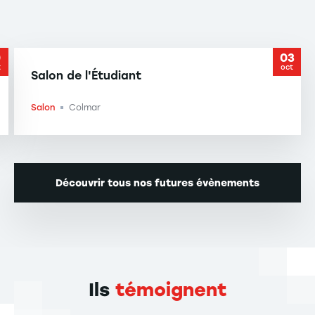
0
03
t
oct
Salon de l'Étudiant
Salon
Colmar
-
Découvrir tous nos futures évènements
Ils
témoignent