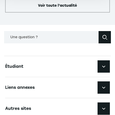
Voir toute l'actualité
Une question ?
Navigation principale footer
Étudiant
Navigation secondaire footer
Les formations
Liens annexes
Expérience étudiante
Navigation tertiaire footer
L'EM Strasbourg recrute
Autres sites
L'école