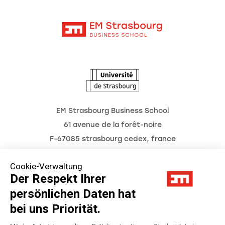
Kontakt
Intranet
Termine
L'Observatoire des futurs
EM Strasbourg Business School
61 avenue de la forêt-noire
F-67085 strasbourg cedex, france
Tél. : 03 68 85 80 00
Cookie-Verwaltung
Der Respekt Ihrer
persönlichen Daten hat
Impressum
bei uns Priorität.
Datenschutzerklärung