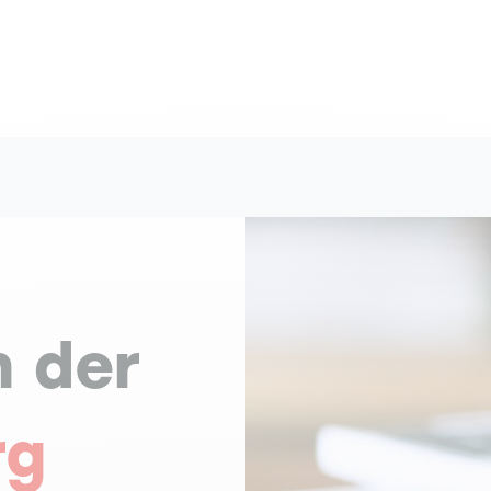
n der
rg