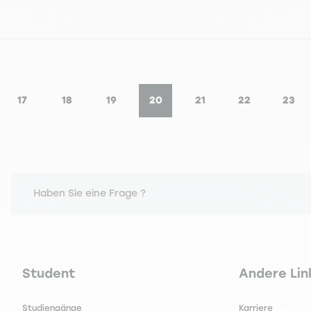
17
18
19
20
21
22
23
e
Seite
Seite
Seite
Aktuelle Seite
Seite
Seite
Seit
Haben Sie eine Frage ?
Navigation principale footer
Navigation 
Student
Andere Lin
Studiengänge
Karriere