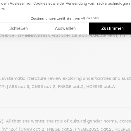
dem Auslesen von Cookies sowie der Verwendung von Trackertechnologien
zu.
Zustimmungen zertifiziert von
ance territoriale : comment organiser collectivement les mut
Schließen
Auswählen
Zustimmen
URNAL OF INNOVATION ECONOMICS AND MANAGEMENT, 1 (n° 70) [
systematic literature review exploring uncertainties and susta
 19) [ABS cat.3, CNRS cat.2, FNEGE cat.2, HCERES cat.A]
). All that she wants: the role of cultural gender norms, care
 (n° 126) [CNRS cat.2, FNEGE cat.2, FNEGE2025 cat.2, HCERES