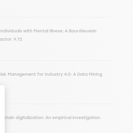
dividuals with Mental Illness: A Bourdieusian
actor. 9.72
isk Management for Industry 4.0: A Data Mining
hain digitalization: An empirical investigation.
en Sie Ihre Optionen an