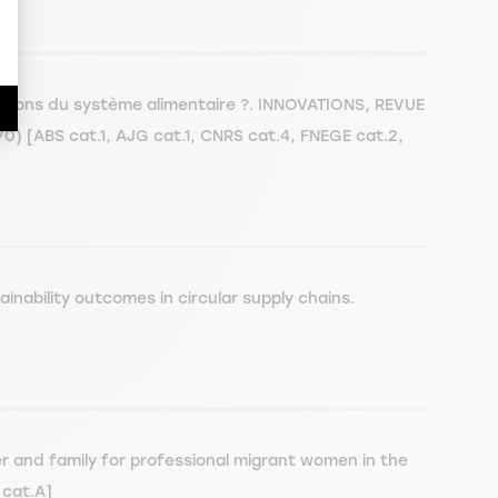
ations du système alimentaire ?. INNOVATIONS, REVUE
ABS cat.1, AJG cat.1, CNRS cat.4, FNEGE cat.2,
inability outcomes in circular supply chains.
er and family for professional migrant women in the
 cat.A]