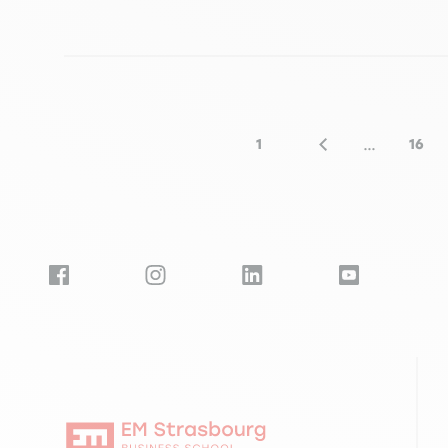
Seitennummerierung
…
1
16
Erste Seite
Vorherige Seite
Seit