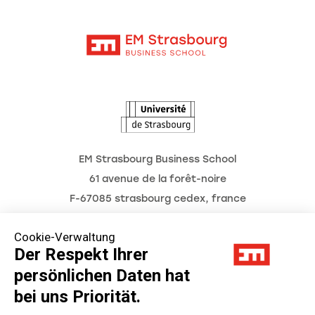
Moodle
Aktuelles
Kontakt
Intranet
Termine
L'Observatoire des futurs
EM Strasbourg Business School
61 avenue de la forêt-noire
F-67085 strasbourg cedex, france
Tél. : 03 68 85 80 00
Cookie-Verwaltung
Der Respekt Ihrer
persönlichen Daten hat
Impressum
bei uns Priorität.