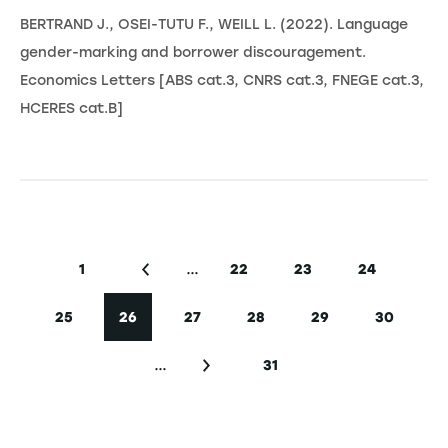
BERTRAND J., OSEI-TUTU F., WEILL L. (2022). Language
gender-marking and borrower discouragement.
Economics Letters [ABS cat.3, CNRS cat.3, FNEGE cat.3,
HCERES cat.B]
Seitennummerierung
…
1
22
23
24
Erste Seite
Vorherige Seite
Seite
Seite
Seite
25
26
27
28
29
30
Seite
Aktuelle Seite
Seite
Seite
Seite
Seite
…
31
Nächste Seite
Letzte Seite