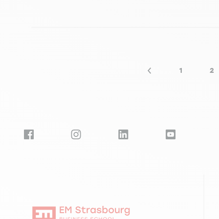
Seitennummerierung
1
2
Vorherige Seite
Seite
Se