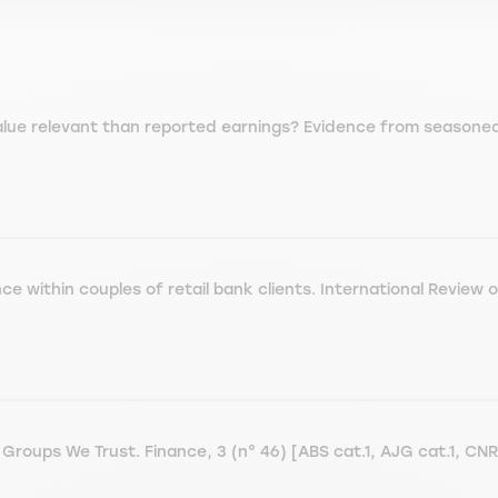
value relevant than reported earnings? Evidence from seasoned
ce within couples of retail bank clients. International Revie
s Groups We Trust. Finance, 3 (n° 46) [ABS cat.1, AJG cat.1, 