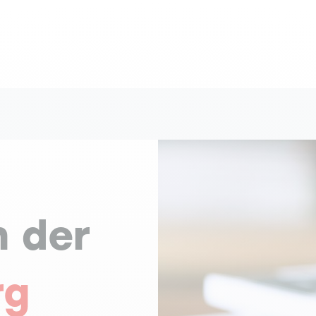
n der
rg