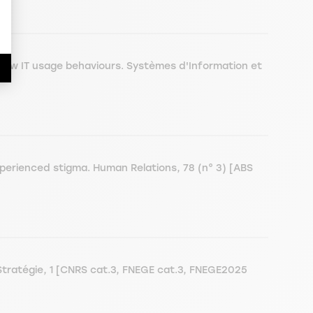
adow IT usage behaviours. Systèmes d'Information et
perienced stigma. Human Relations, 78 (n° 3) [ABS
tratégie, 1 [CNRS cat.3, FNEGE cat.3, FNEGE2025