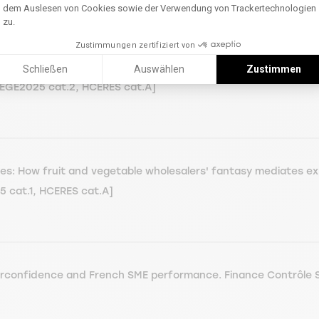
dem Auslesen von Cookies sowie der Verwendung von Trackertechnologien
zu.
Zustimmungen zertifiziert von
ER L. (2025). Investigating the influence of emotions on Sh
Schließen
Auswählen
Zustimmen
NEGE2025 cat.2, HCERES cat.A]
pes: How fruit and vegetable wholesalers' fantasy mediates ex
5 cat.1, HCERES cat.A]
erconfidence and French SME performance. Finance Contrôle S