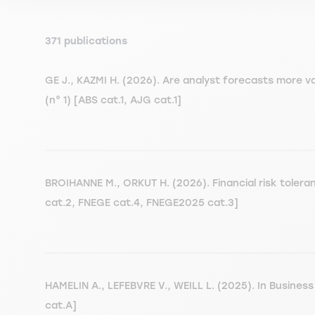
371 publications
GE J., KAZMI H. (2026). Are analyst forecasts more 
(n° 1) [ABS cat.1, AJG cat.1]
BROIHANNE M., ORKUT H. (2026). Financial risk toleran
cat.2, FNEGE cat.4, FNEGE2025 cat.3]
HAMELIN A., LEFEBVRE V., WEILL L. (2025). In Busines
cat.A]