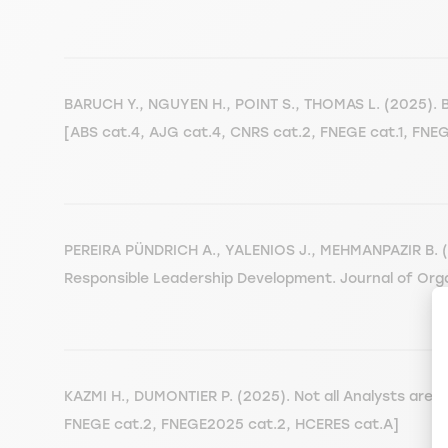
BARUCH Y., NGUYEN H., POINT S., THOMAS L. (2025). Be
[ABS cat.4, AJG cat.4, CNRS cat.2, FNEGE cat.1, FNE
PEREIRA PÜNDRICH A., YALENIOS J., MEHMANPAZIR B. (2
Responsible Leadership Development. Journal of Organ
KAZMI H., DUMONTIER P. (2025). Not all Analysts are 
FNEGE cat.2, FNEGE2025 cat.2, HCERES cat.A]