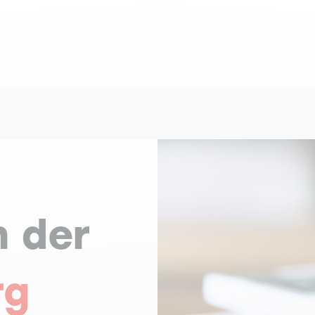
n der
rg