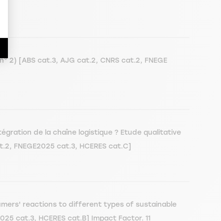
 (n° 2) [ABS cat.3, AJG cat.2, CNRS cat.2, FNEGE
ntégration de la chaîne logistique ? Etude qualitative
at.2, FNEGE2025 cat.3, HCERES cat.C]
ers' reactions to different types of sustainable
025 cat.3, HCERES cat.B] Impact Factor. 11