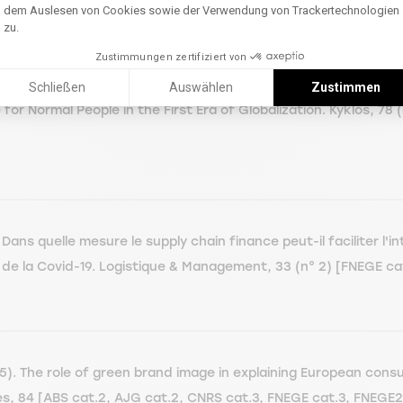
9
dem Auslesen von Cookies sowie der Verwendung von Trackertechnologien
zu.
Zustimmungen zertifiziert von
Schließen
Auswählen
Zustimmen
for Normal People in the First Era of Globalization. Kyklos, 78
 Dans quelle mesure le supply chain finance peut-il faciliter l'i
de la Covid-19. Logistique & Management, 33 (n° 2) [FNEGE c
 The role of green brand image in explaining European consum
s, 84 [ABS cat.2, AJG cat.2, CNRS cat.3, FNEGE cat.3, FNEGE2