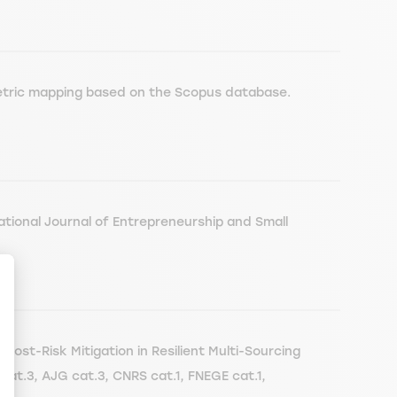
etric mapping based on the Scopus database.
rnational Journal of Entrepreneurship and Small
st-Risk Mitigation in Resilient Multi-Sourcing
at.3, AJG cat.3, CNRS cat.1, FNEGE cat.1,
en Sie Ihre Optionen an