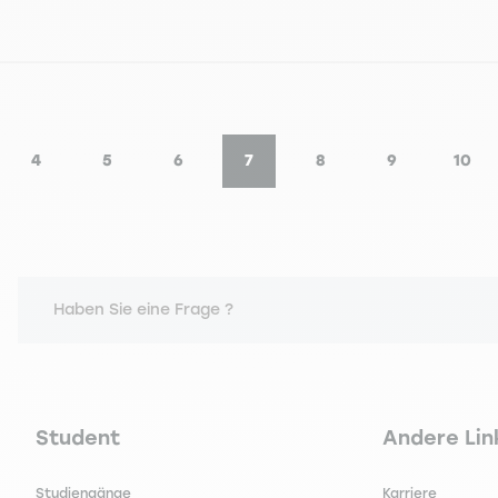
4
5
6
7
8
9
10
e
Seite
Seite
Seite
Aktuelle Seite
Seite
Seite
Seit
Haben Sie eine Frage ?
Navigation principale footer
Navigation 
Student
Andere Lin
Studiengänge
Karriere