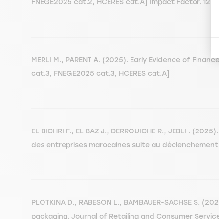
FNEGE2025 cat.2, HCERES cat.A] Impact Factor. 12.2
MERLI M., PARENT A. (2025). Early Evidence of Finance 
cat.3, FNEGE2025 cat.3, HCERES cat.A]
EL BICHRI F., EL BAZ J., DERROUICHE R., JEBLI . (2025).
des entreprises marocaines suite au déclenchement 
PLOTKINA D., RABESON L., BAMBAUER-SACHSE S. (2025).
packaging. Journal of Retailing and Consumer Service