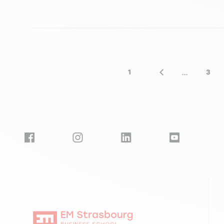
Seitennummerierung
…
1
3
Erste Seite
Vorherige Seite
Seit