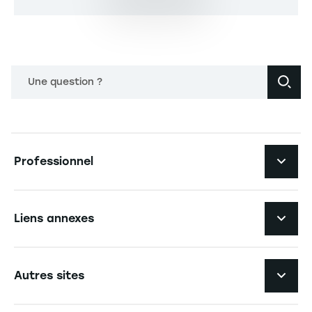
Une question ?
Navigation principale footer
Professionnel
Navigation secondaire footer
Les formations
Liens annexes
Accompagnement et services
Navigation tertiaire footer
L'EM Strasbourg recrute
Autres sites
L'école
Espace Presse