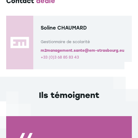
Contact
dédié
Professionnelles
Compétences d’apprentissage et de coopération
en groupe.
Soline CHAUMARD
Gestionnaire de scolarité
m2management.sante@em-strasbourg.eu
+33 (0)3 68 85 83 43
Ils témoignent