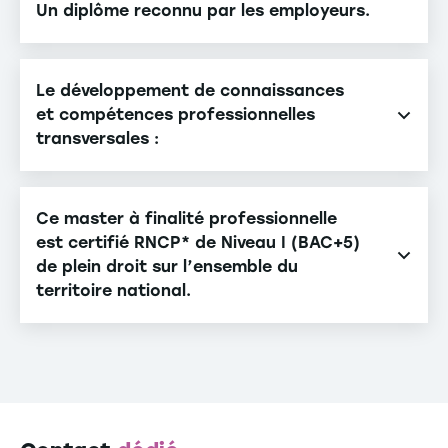
Un diplôme reconnu par les employeurs.
Le développement de connaissances
et compétences professionnelles
transversales :
Aptitudes à animer, coordonner et à travailler en
équipe, à impliquer ses collaborateurs, à gérer les
Ce master à finalité professionnelle
conflits,
est certifié RNCP* de Niveau I (BAC+5)
de plein droit sur l’ensemble du
Compétences culturelles et relationnelles,
territoire national.
Compétences en termes d’articulation de la
Le titre RNCP valide la reconnaissance du diplôme
démarche stratégique avec le déploiement
par l’État ainsi que sa pertinence et son adaptation
opérationnel,
au marché de l’emploi. RNCP 31489.
Capacités à prendre du recul et à analyser des
*Répertoire National des Certifications
situations critiques,