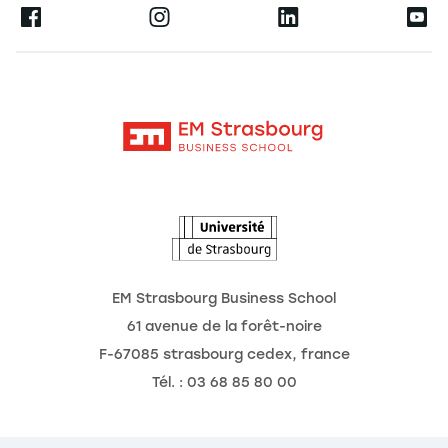
Ernest
La recherche
Alumni
Moodle
Actualités
Contact
Intranet
Agenda
L'Observatoire des futurs
EM Strasbourg Business School
61 avenue de la forêt-noire
F-67085 strasbourg cedex, france
Tél. : 03 68 85 80 00