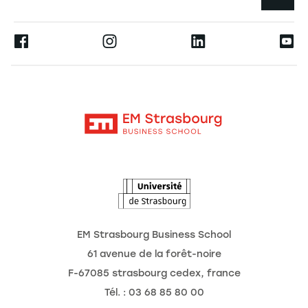
L'école
Espace Presse
Ernest
La recherche
Alumni
Moodle
Actualités
Contact
Intranet
Agenda
L'Observatoire des futurs
EM Strasbourg Business School
61 avenue de la forêt-noire
F-67085 strasbourg cedex, france
Tél. : 03 68 85 80 00