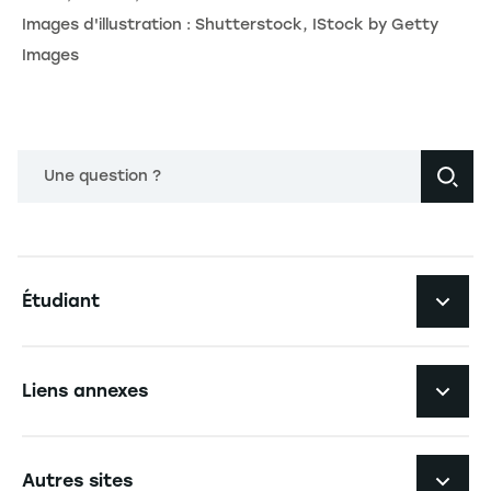
Images d'illustration : Shutterstock, IStock by Getty
Images
Une question ?
Navigation principale footer
Étudiant
Navigation secondaire footer
Les formations
Liens annexes
Expérience étudiante
Navigation tertiaire footer
L'EM Strasbourg recrute
Autres sites