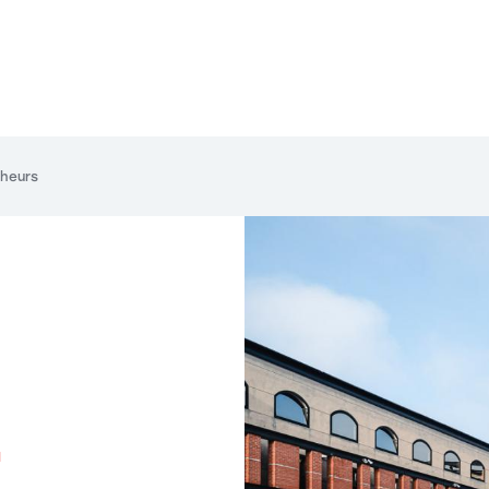
cheurs
-