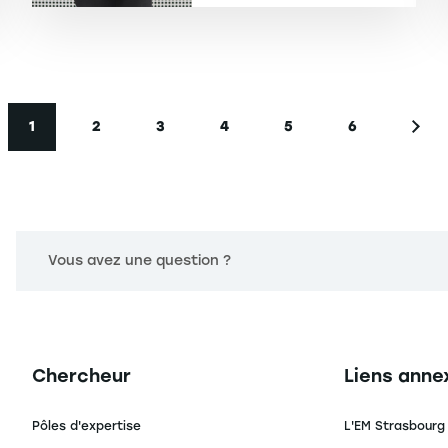
1
2
3
4
5
6
Page courante
Page
Page
Page
Page
Page
Page
Vous avez une question ?
Navigation principale footer
Navigation 
Chercheur
Liens anne
Pôles d'expertise
L'EM Strasbourg