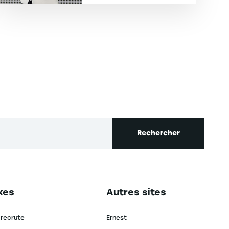
 suivante
Rechercher
secondaire footer
Navigation tertiaire footer
xes
Autres sites
 recrute
Ernest