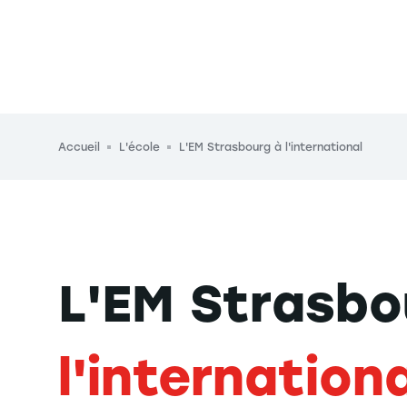
Fil d'Ariane
Accueil
L'école
L'EM Strasbourg à l'international
L'EM Strasbo
l'internationa