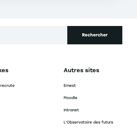
Rechercher
secondaire footer
Navigation tertiaire footer
xes
Autres sites
 recrute
Ernest
Moodle
Intranet
L'Observatoire des futurs