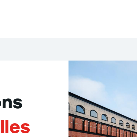
ons
lles