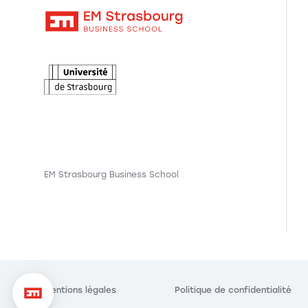
EM Strasbourg Business School
Axeptio consent
Plateforme de Gestion du Consentement : Personnalisez vo
Notre plateforme vous permet d'adapter et de gérer vos param
Mentions légales
Politique de confidentialité