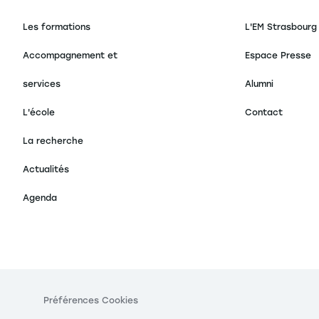
Les formations
L'EM Strasbourg
Accompagnement et
Espace Presse
services
Alumni
L'école
Contact
La recherche
Actualités
Agenda
s Options
ètres de confidentialité, en garantissant la conformité avec le
Préférences Cookies