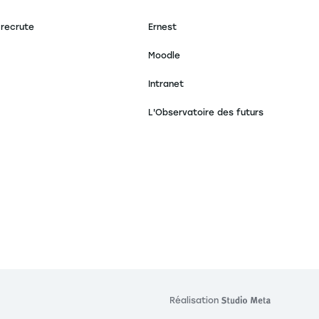
 recrute
Ernest
Moodle
Intranet
L'Observatoire des futurs
s réglementations. Personnalisez vos préférences pour contrôler
Réalisation
Réalisat