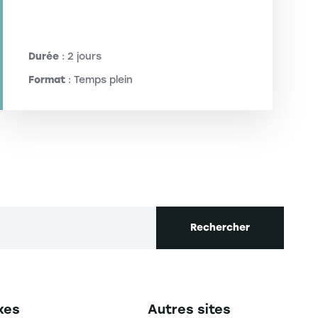
Durée
: 2 jours
Format
: Temps plein
Rechercher
secondaire footer
Navigation tertiaire footer
xes
Autres sites