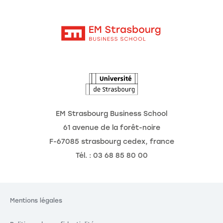
Moodle
Actualités
Contact
Intranet
Agenda
L'Observatoire des futurs
EM Strasbourg Business School
61 avenue de la forêt-noire
F-67085 strasbourg cedex, france
Tél. : 03 68 85 80 00
Mentions légales