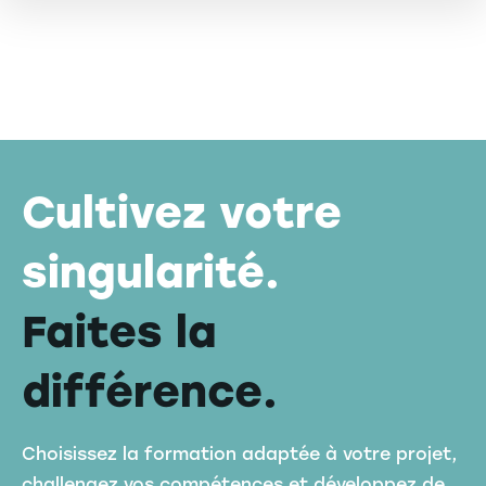
Page builder
Cultivez votre
singularité.
Faites la
différence.
Choisissez la formation adaptée à votre projet,
challengez vos compétences et développez de