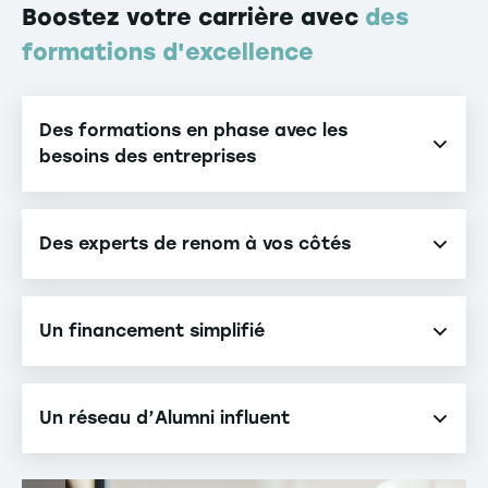
Boostez votre carrière avec
des
formations d'excellence
Des formations en phase avec les
besoins des entreprises
Des programmes conçus pour vous faire monter en
compétences et booster votre carrière avec des
Des experts de renom à vos côtés
approches pratiques et des certifications
Nos intervenants sont issus du monde académique
reconnues.
et professionnel, apportant leur expertise et leur
Un financement simplifié
expérience concrète à chaque formation.
Nos programmes sont éligibles au CPF, nos équipes
sauront vous accompagner pour financer votre
Un réseau d’Alumni influent
projet de formation.
Développez votre réseau en rejoignant notre