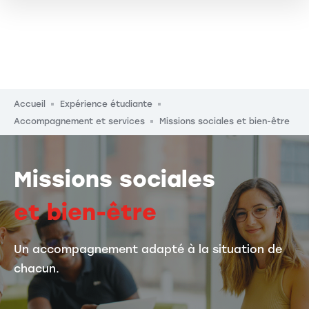
Fil d'Ariane
Accueil
Expérience étudiante
Accompagnement et services
Missions sociales et bien-être
Missions sociales
et bien-être
Un accompagnement adapté à la situation de
chacun.