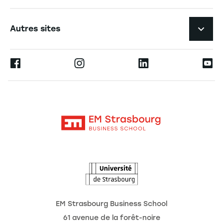
Expérience étudiante
Navigation tertiaire footer
L'EM Strasbourg recrute
Autres sites
L'école
Espace Presse
Ernest
La recherche
Alumni
Moodle
Actualités
Contact
Intranet
Agenda
L'Observatoire des futurs
EM Strasbourg Business School
61 avenue de la forêt-noire