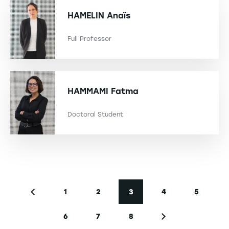
HAMELIN
Anaïs
Full Professor
HAMMAMI
Fatma
Doctoral Student
Seitennummerierung
1
2
3
4
5
Vorherige Seite
Seite
Seite
Aktuelle Seite
Seite
Seite
6
7
8
Seite
Seite
Seite
Nächste Seite