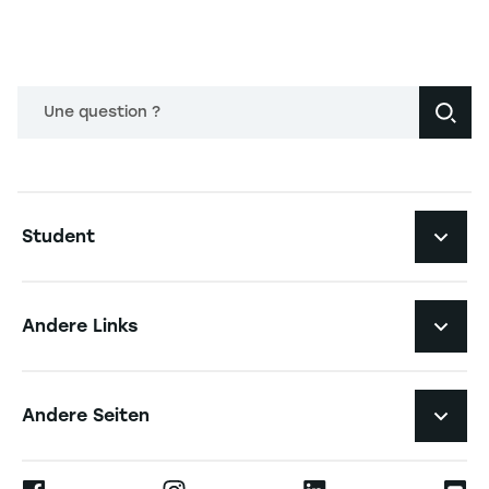
Une question ?
Navigation principale footer
Student
Navigation secondaire footer
Studiengänge
Andere Links
Studierendenleben
Navigation tertiaire footer
Karriere
Andere Seiten
Die Hochschule
Presse