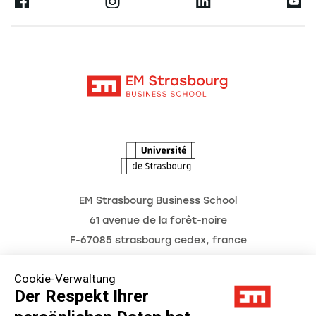
Ernest
Forschung
Alumni
Moodle
Aktuelles
Kontakt
Intranet
Termine
L'Observatoire des futurs
EM Strasbourg Business School
61 avenue de la forêt-noire
F-67085 strasbourg cedex, france
Tél. : 03 68 85 80 00
Cookie-Verwaltung
Der Respekt Ihrer