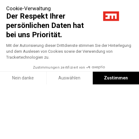
Cookie-Verwaltung
Der Respekt Ihrer
persönlichen Daten hat
bei uns Priorität.
Mit der Autorisierung dieser Drittdienste stimmen Sie der Hinterlegung
und dem Auslesen von Cookies sowie der Verwendung von
Trackertechnologien zu.
Zustimmungen zertifiziert von
Nein danke
Auswählen
Zustimmen
Axeptio consent
Einwilligungsmanagementplattform: Passen Sie Ihre Optionen 
Filter
Unsere Plattform ermöglicht es Ihnen, Ihre Datenschutzeinstell