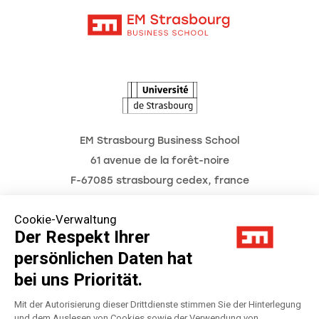
Kontakt
Intranet
Termine
L'Observatoire des futurs
EM Strasbourg Business School
61 avenue de la forêt-noire
F-67085 strasbourg cedex, france
Tél. : 03 68 85 80 00
Cookie-Verwaltung
Der Respekt Ihrer
persönlichen Daten hat
Impressum
bei uns Priorität.
Datenschutzerklärung
Mit der Autorisierung dieser Drittdienste stimmen Sie der Hinterlegung
und dem Auslesen von Cookies sowie der Verwendung von