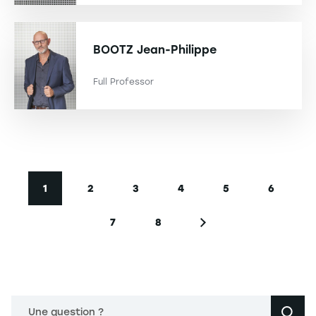
BOOTZ
Jean-Philippe
Full Professor
Seitennummerierung
1
2
3
4
5
6
Aktuelle Seite
Seite
Seite
Seite
Seite
Seite
7
8
Seite
Seite
Nächste Seite
Une question ?