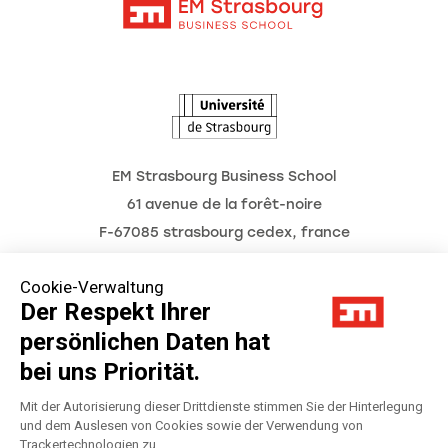
Intranet
Termine
L'Observatoire des futurs
EM Strasbourg Business School
61 avenue de la forêt-noire
F-67085 strasbourg cedex, france
Tél. : 03 68 85 80 00
Cookie-Verwaltung
Der Respekt Ihrer
persönlichen Daten hat
Impressum
bei uns Priorität.
Datenschutzerklärung
Mit der Autorisierung dieser Drittdienste stimmen Sie der Hinterlegung
und dem Auslesen von Cookies sowie der Verwendung von
Trackertechnologien zu.
Préférences Cookies