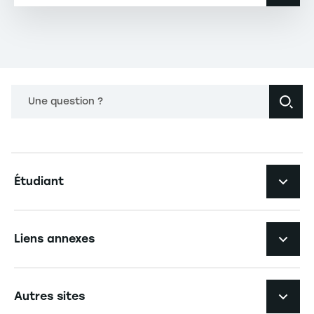
Une question ?
Navigation principale footer
Étudiant
Navigation secondaire footer
Les formations
Liens annexes
Expérience étudiante
Navigation tertiaire footer
L'EM Strasbourg recrute
Autres sites
L'école