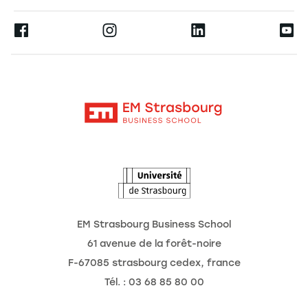
Espace Presse
Ernest
La recherche
Alumni
Moodle
Actualités
Contact
Intranet
Agenda
L'Observatoire des futurs
EM Strasbourg Business School
61 avenue de la forêt-noire
F-67085 strasbourg cedex, france
Tél. : 03 68 85 80 00