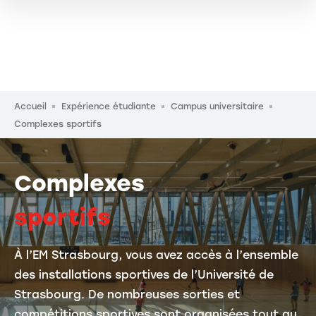
Fil d'Ariane
Accueil
Expérience étudiante
Campus universitaire
Complexes sportifs
Complexes
sportifs
À l’EM Strasbourg, vous avez accès à l’ensemble
des installations sportives de l’Université de
Strasbourg. De nombreuses sorties et
compétitions sportives sont organisées tout au