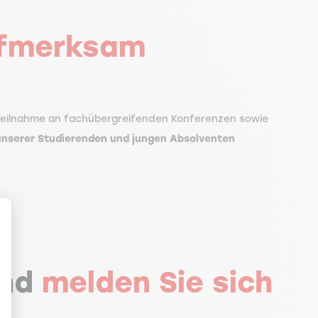
ufmerksam
 Teilnahme an fachübergreifenden Konferenzen sowie
 unserer Studierenden und jungen Absolventen
und
melden Sie sich
en Sie Ihre Optionen an