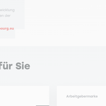
twicklung
en der
bourg.eu
ür Sie
Arbeitgebermarke