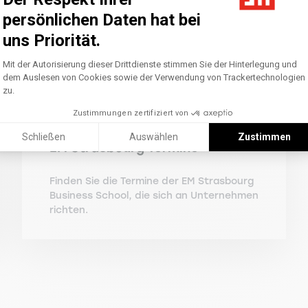
persönlichen Daten hat bei
uns Priorität.
Axeptio consent
Einwilligungsmanagementplattform: Pass
Mit der Autorisierung dieser Drittdienste stimmen Sie der Hinterlegung und
dem Auslesen von Cookies sowie der Verwendung von Trackertechnologien
zu.
Zustimmungen zertifiziert von
Schließen
Auswählen
Zustimmen
EM Strasbourg Termine
Finden Sie die Termine der EM Strasbourg
Business School, die sich an Unternehmen
richten.