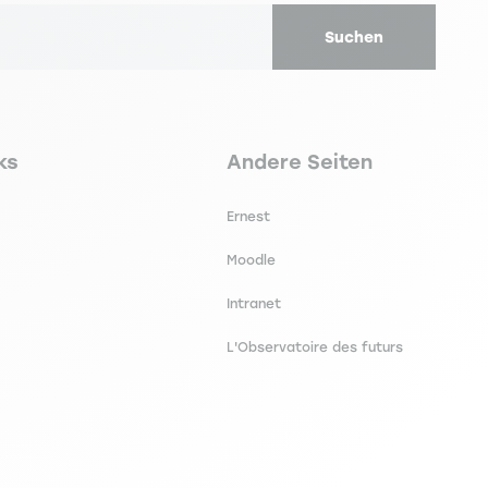
Suchen
secondaire footer
Navigation tertiaire footer
ks
Andere Seiten
Ernest
Moodle
Intranet
L'Observatoire des futurs