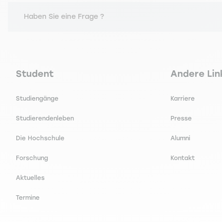
Haben Sie eine Frage ?
Navigation principale footer
Navigation 
Student
Andere Lin
Studiengänge
Karriere
Studierendenleben
Presse
Die Hochschule
Alumni
Forschung
Kontakt
Aktuelles
Termine