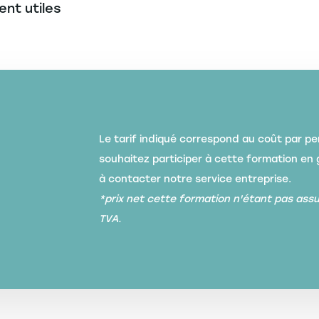
nt utiles
fait
appel
à
l’EM
Strasbourg
car
nous
Le tarif indiqué correspond au coût par pe
cherchions
souhaitez participer à cette formation en 
un
à contacter notre service entreprise.
partenaire
*prix net cette formation n'étant pas assu
*
qui
TVA.
puisse
s'inscrire
dans
une
collaboration