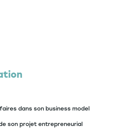
ation
ffaires dans son business model
de son projet entrepreneurial
Nous
avons