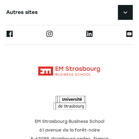
Expérience étudiante
Navigation tertiaire footer
L'EM Strasbourg recrute
Autres sites
L'école
Espace Presse
Ernest
La recherche
Alumni
Moodle
Actualités
Contact
Intranet
Agenda
L'Observatoire des futurs
EM Strasbourg Business School
61 avenue de la forêt-noire
F-67085 strasbourg cedex, france