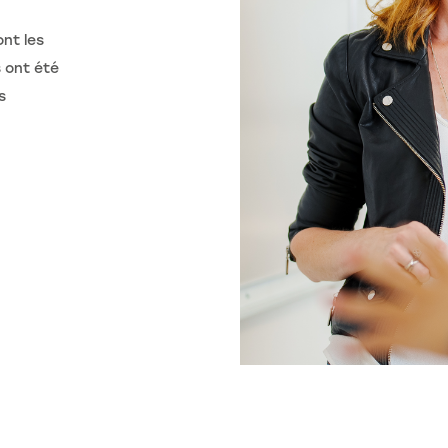
ont les
 ont été
s