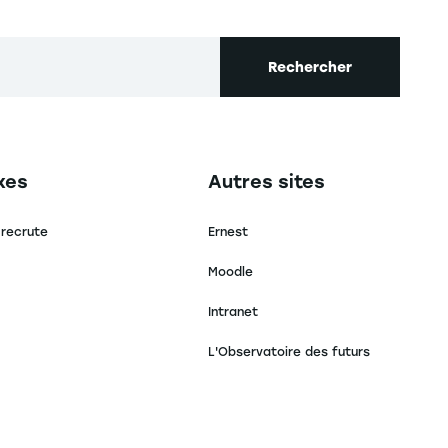
Rechercher
secondaire footer
Navigation tertiaire footer
xes
Autres sites
 recrute
Ernest
Moodle
Intranet
L'Observatoire des futurs