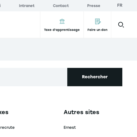
FR
i
Intranet
Contact
Presse
Taxe d'apprentissage
Faire un don
Rechercher
secondaire footer
Navigation tertiaire footer
xes
Autres sites
 recrute
Ernest