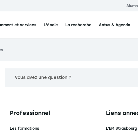
Alumn
ement et services
L'école
La recherche
Actus & Agenda
es
Vous avez une question ?
Navigation principale footer
Navigation 
Professionnel
Liens anne
Les formations
L'EM Strasbourg