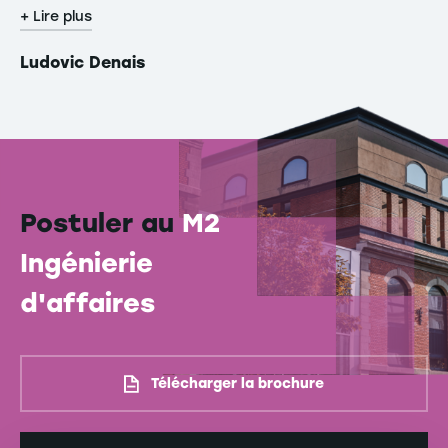
+ Lire plus
Ludovic Denais
Postuler au
M2
Ingénierie
d'affaires
Télécharger la brochure