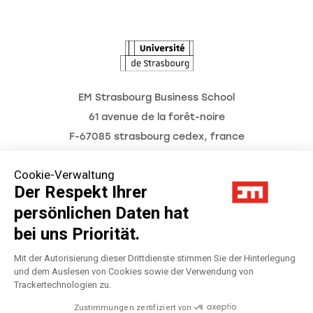
L'Observatoire des futurs
EM Strasbourg Business School
61 avenue de la forêt-noire
F-67085 strasbourg cedex, france
Tél. : 03 68 85 80 00
Cookie-Verwaltung
Der Respekt Ihrer
persönlichen Daten hat
Impressum
bei uns Priorität.
Datenschutzerklärung
Mit der Autorisierung dieser Drittdienste stimmen Sie der Hinterlegung
und dem Auslesen von Cookies sowie der Verwendung von
Trackertechnologien zu.
Préférences Cookies
Zustimmungen zertifiziert von