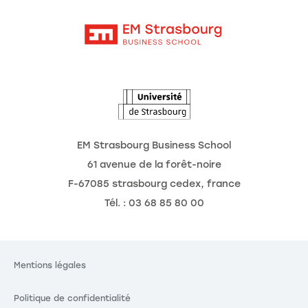
Contact
Intranet
Agenda
L'Observatoire des futurs
EM Strasbourg Business School
61 avenue de la forêt-noire
F-67085 strasbourg cedex, france
Tél. : 03 68 85 80 00
Mentions légales
Politique de confidentialité