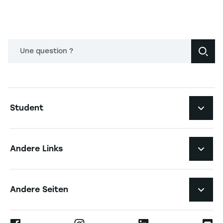
Une question ?
Navigation principale footer
Student
Navigation secondaire footer
Studiengänge
Andere Links
Studierendenleben
Navigation tertiaire footer
Karriere
Andere Seiten
Die Hochschule
Presse