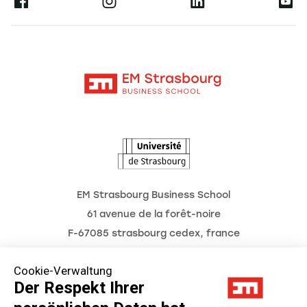
Ernest
Forschung
Alumni
Moodle
Aktuelles
Kontakt
Intranet
Termine
L'Observatoire des futurs
EM Strasbourg Business School
61 avenue de la forêt-noire
F-67085 strasbourg cedex, france
Tél. : 03 68 85 80 00
Cookie-Verwaltung
Der Respekt Ihrer