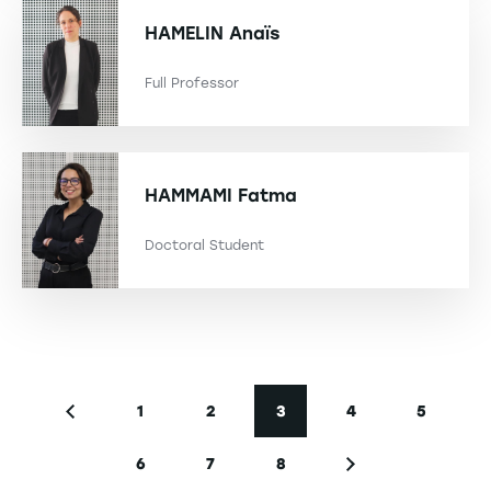
HAMELIN
Anaïs
Full Professor
HAMMAMI
Fatma
Doctoral Student
Seitennummerierung
1
2
3
4
5
Vorherige Seite
Seite
Seite
Aktuelle Seite
Seite
Seite
6
7
8
Seite
Seite
Seite
Nächste Seite