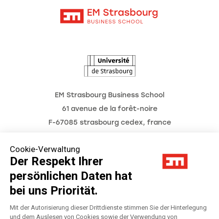
Kontakt
Intranet
Die Hochschule
L'Observatoire des futurs
Aktuelles
Termine
EM Strasbourg Business School
61 avenue de la forêt-noire
F-67085 strasbourg cedex, france
Tél. : 03 68 85 80 00
Cookie-Verwaltung
Der Respekt Ihrer
persönlichen Daten hat
Impressum
bei uns Priorität.
Datenschutzerklärung
Mit der Autorisierung dieser Drittdienste stimmen Sie der Hinterlegung
und dem Auslesen von Cookies sowie der Verwendung von