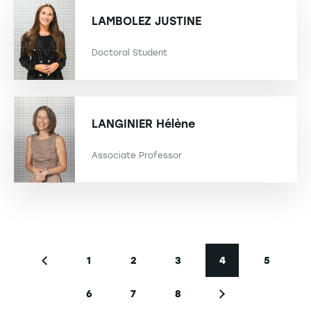
LAMBOLEZ
JUSTINE
Doctoral Student
LANGINIER
Hélène
Associate Professor
Seitennummerierung
1
2
3
4
5
Vorherige Seite
Seite
Seite
Seite
Aktuelle Seite
Seite
6
7
8
Seite
Seite
Seite
Nächste Seite