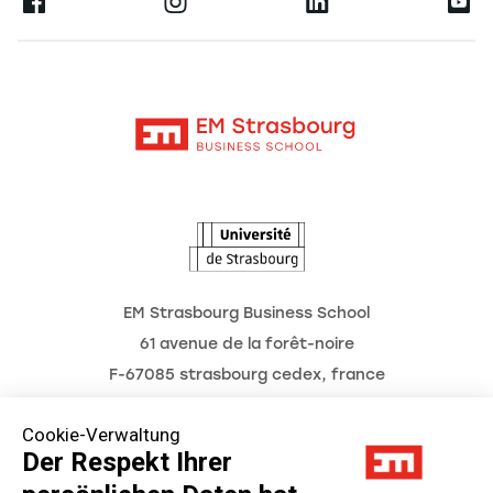
Ernest
Forschung
Alumni
Moodle
Aktuelles
Kontakt
Intranet
Termine
L'Observatoire des futurs
EM Strasbourg Business School
61 avenue de la forêt-noire
F-67085 strasbourg cedex, france
Tél. : 03 68 85 80 00
Cookie-Verwaltung
Der Respekt Ihrer