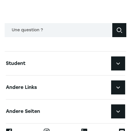
Une question ?
Navigation principale footer
Student
Navigation secondaire footer
Studiengänge
Andere Links
Studierendenleben
Navigation tertiaire footer
Karriere
Andere Seiten
Die Hochschule
Presse