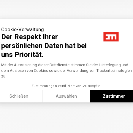
Cookie-Verwaltung
Der Respekt Ihrer
persönlichen Daten hat bei
uns Priorität.
Axeptio consent
Einwilligungsmanagementplattform: Pass
Mit der Autorisierung dieser Drittdienste stimmen Sie der Hinterlegung und
dem Auslesen von Cookies sowie der Verwendung von Trackertechnologien
zu.
Zustimmungen zertifiziert von
Schließen
Auswählen
Zustimmen