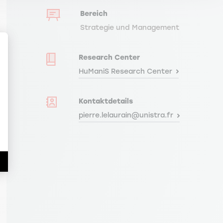
Bereich
Strategie und Management
Research Center
HuManiS Research Center
Kontaktdetails
en Sie Ihre Optionen an
pierre.lelaurain@unistra.fr