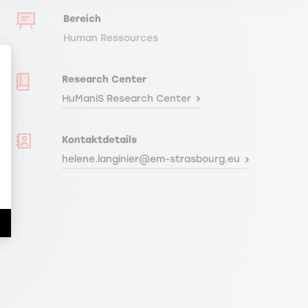
Bereich
Human Ressources
Research Center
HuManiS Research Center
Kontaktdetails
en Sie Ihre Optionen an
helene.langinier@em-strasbourg.eu