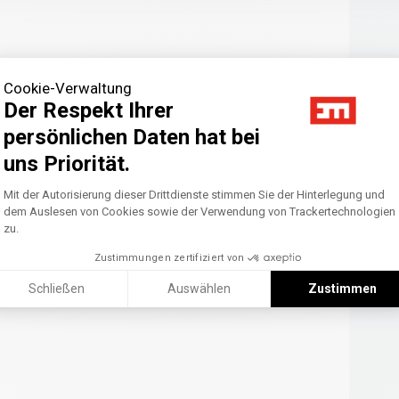
Cookie-Verwaltung
Der Respekt Ihrer
persönlichen Daten hat bei
uns Priorität.
Axeptio consent
Einwilligungsmanagementplattform: Pass
Mit der Autorisierung dieser Drittdienste stimmen Sie der Hinterlegung und
dem Auslesen von Cookies sowie der Verwendung von Trackertechnologien
zu.
Zustimmungen zertifiziert von
Schließen
Auswählen
Zustimmen