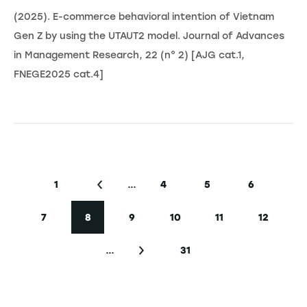
(2025). E-commerce behavioral intention of Vietnam
Gen Z by using the UTAUT2 model. Journal of Advances
in Management Research, 22 (n° 2) [AJG cat.1,
FNEGE2025 cat.4]
Seitennummerierung
…
1
4
5
6
Erste Seite
Vorherige Seite
Seite
Seite
Seite
7
8
9
10
11
12
Seite
Aktuelle Seite
Seite
Seite
Seite
Seite
…
31
Nächste Seite
Letzte Seite