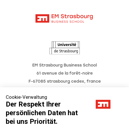
Moodle
Aktuelles
Kontakt
Intranet
Termine
L'Observatoire des futurs
EM Strasbourg Business School
61 avenue de la forêt-noire
F-67085 strasbourg cedex, france
Tél. : 03 68 85 80 00
Cookie-Verwaltung
Der Respekt Ihrer
persönlichen Daten hat
Impressum
bei uns Priorität.