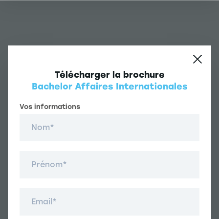
Télécharger la brochure
Bachelor Affaires Internationales
Une question ?
Vos informations
Vos informations
Nom
Navigation principale footer
Étudiant
Prénom
Navigation secondaire footer
Les formations
Liens annexes
Email
Expérience étudiante
Navigation tertiaire footer
L'EM Strasbourg recrute