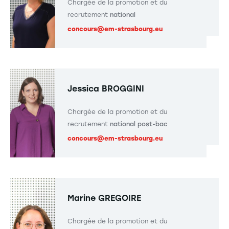
nous avons construit des modules
Chargée de la promotion et du
recrutement
national
d'enseignements leur permettant de développer
concours@em-strasbourg.eu
leurs compétences interculturelles
.
Jessica BROGGINI
Chargée de la promotion et du
recrutement
national post-bac
concours@em-strasbourg.eu
Marine GREGOIRE
Chargée de la promotion et du