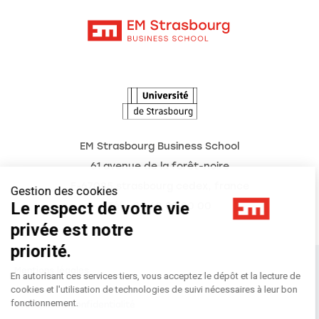
Contact
Intranet
Agenda
L'Observatoire des futurs
EM Strasbourg Business School
61 avenue de la forêt-noire
F-67085 strasbourg cedex, france
Gestion des cookies
Le respect de votre vie
Tél. : 03 68 85 80 00
privée est notre
priorité.
Mentions légales
En autorisant ces services tiers, vous acceptez le dépôt et la lecture de
cookies et l'utilisation de technologies de suivi nécessaires à leur bon
fonctionnement.
Politique de confidentialité