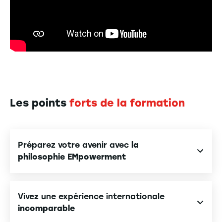
Les points
forts de la formation
Préparez votre avenir avec
la
philosophie EMpowerment
En intégrant le Programme Grande École de l’EM
Strasbourg, vous ne suivez pas un parcours, vous le
Vivez une expérience internationale
construisez. Inspirée de la démarche
incomparable
entrepreneuriale, la philosophie EMpowerment vous