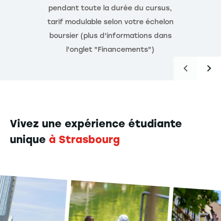
pendant toute la durée du cursus,
Flexibilité
(départ à l'international, année en
tarif modulable selon votre échelon
alternance, année de césure, double diplôme, ou
boursier (plus d'informations dans
encore engagement associatif) et
Immersif
l'onglet "Financements")
(deux années en alternance)
Vivez une expérience étudiante
unique
à Strasbourg