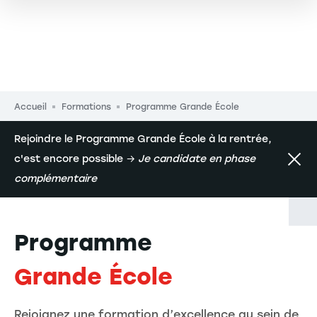
Fil d'Ariane
Accueil
Formations
Programme Grande École
Rejoindre le Programme Grande École à la rentrée,
c'est encore possible →
Je candidate en phase
complémentaire
Programme
Grande École
Rejoignez une formation d’excellence au sein de