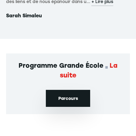
des liens et de nous épanouir dans u...
Or
+ Lire plus
Sarah Simaleu
Ni
Programme Grande École
La
suite
Parcours