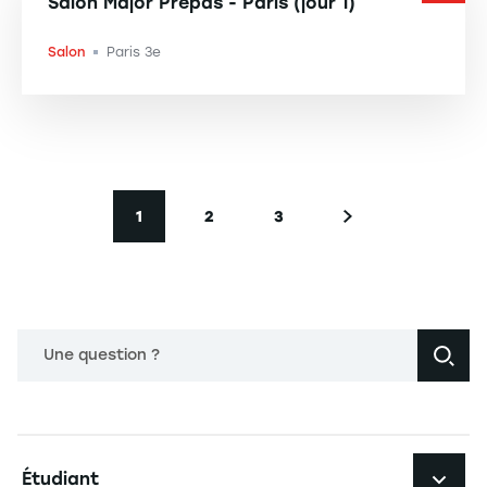
Salon Major Prépas - Paris (jour 1)
Salon
Paris 3e
-
Pagination
1
2
3
Page courante
Page
Page
Page suivante
Une question ?
Navigation principale footer
Étudiant