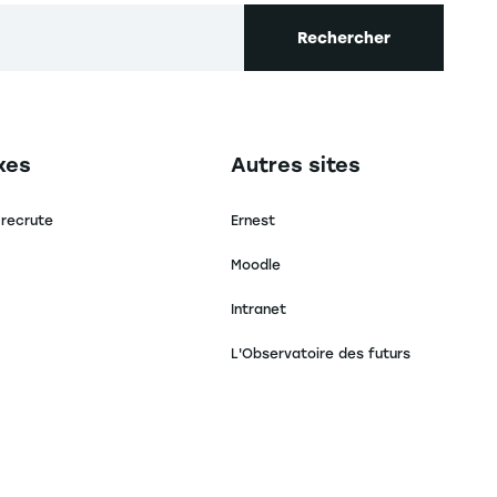
Rechercher
secondaire footer
Navigation tertiaire footer
xes
Autres sites
 recrute
Ernest
Moodle
Intranet
L'Observatoire des futurs