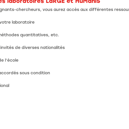
es laboratoires LaRGE et HuManiS
ignants-chercheurs, vous aurez accès aux différentes ressou
votre laboratoire
 méthodes quantitatives, etc.
nvités de diverses nationalités
e l’école
accordés sous condition
ional