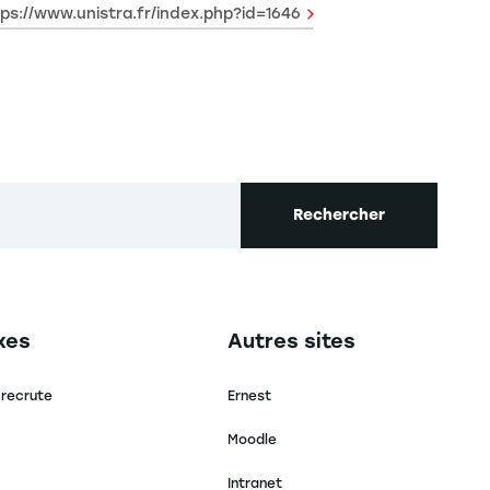
ps://www.unistra.fr/index.php?id=1646
Rechercher
secondaire footer
Navigation tertiaire footer
xes
Autres sites
 recrute
Ernest
Moodle
Intranet