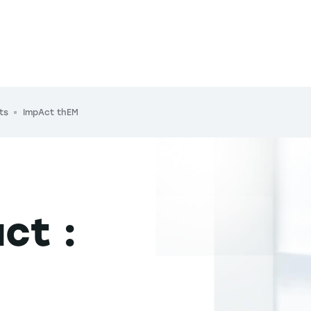
ts
ImpAct thEM
ct :