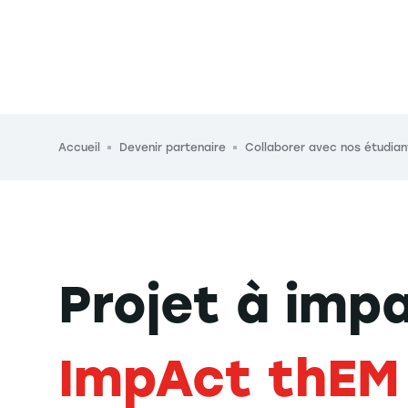
Fil d'Ariane
Accueil
Devenir partenaire
Collaborer avec nos étudian
Projet à impa
ImpAct thEM