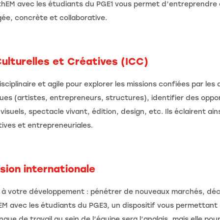
 thEM avec les étudiants du PGE1 vous permet d’entreprendre 
, concrète et collaborative.
Culturelles et Créatives (ICC)
plinaire et agile pour explorer les missions confiées par les ac
ues (artistes, entrepreneurs, structures), identifier des op
 visuels, spectacle vivant, édition, design, etc. Ils éclairent a
ives et entrepreneuriales.
sion internationale
 à votre développement : pénétrer de nouveaux marchés, décel
M avec les étudiants du PGE3, un dispositif vous permettant 
e de travail au sein de l’équipe sera l’anglais, mais elle pou