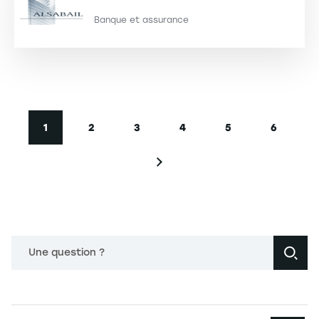
Banque et assurance
Pagination
1
2
3
4
5
6
Page courante
Page
Page
Page
Page
Page
Page suivante
Une question ?
Navigation principale footer