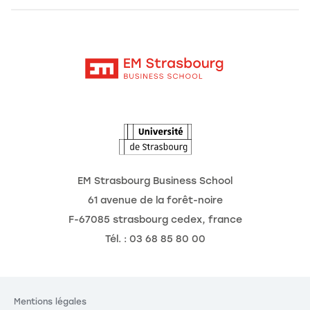
Alumni
Moodle
L'école
Contact
Intranet
La recherche
L'Observatoire des futurs
Actualités
Agenda
EM Strasbourg Business School
61 avenue de la forêt-noire
F-67085 strasbourg cedex, france
Tél. : 03 68 85 80 00
Mentions légales