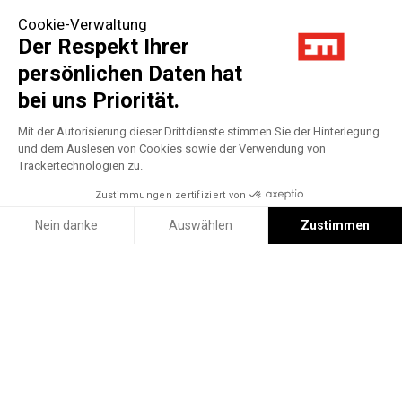
Cookie-Verwaltung
Der Respekt Ihrer
persönlichen Daten hat
bei uns Priorität.
Mit der Autorisierung dieser Drittdienste stimmen Sie der Hinterlegung
und dem Auslesen von Cookies sowie der Verwendung von
Trackertechnologien zu.
Zustimmungen zertifiziert von
Nein danke
Auswählen
Zustimmen
Axeptio consent
Einwilligungsmanagementplattform: Passen Sie Ihre Optionen 
Filter
Unsere Plattform ermöglicht es Ihnen, Ihre Datenschutzeinstell